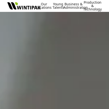
Production
Our
Young
Business &
&
Locations
Talents
Administration
Technology